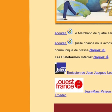
écoutez
Le Marchand de quatre sa
écoutez
Quelle chance nous avons
communiqué de presse
cliquez ici
Les Plateformes Internet
cliquez là
Emission de Jean Jacques Les
Jean-Marc Pinson 
Troadec