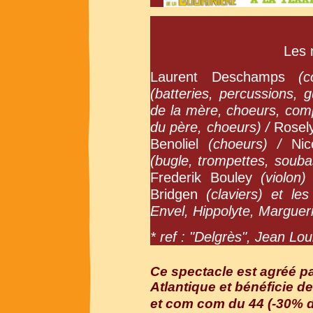
Les 
Laurent Deschamps
(
(batteries, percussions, g
de la mère, choeurs, com
du père, choeurs) /
Rosel
Benoliel
(choeurs) /
Ni
(bugle, trompettes, soub
Frederik Bouley
(violon
Bridgen
(claviers) et l
Envel, Hippolyte, Margueri
* ref : "Delgrès", Jean Lou
Ce spectacle est agréé pa
Atlantique et bénéficie de
et com com du 44 (-30% du