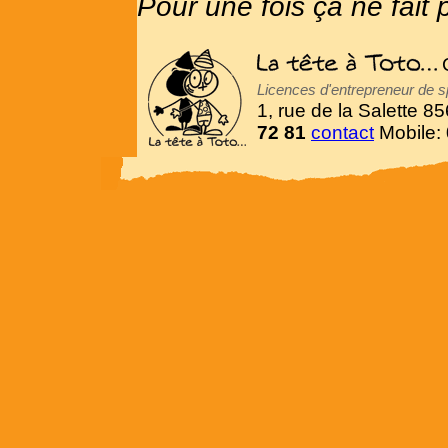
Pour une fois ça ne fait 
C
Licences d'entrepreneur de s
1, rue de la Salette 
72 81
contact
Mobile: