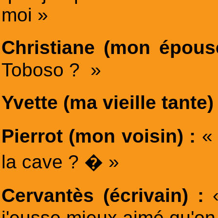
moi »
Christiane (mon épous
Toboso ? »
Yvette (ma vieille tante)
Pierrot (mon voisin) :
«
la cave ? � »
Cervantès (écrivain) :
j'eusse mieux aimé qu'o