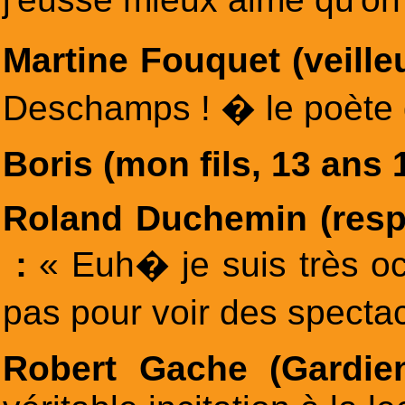
Martine Fouquet (veille
Deschamps ! � le poète d
Boris (mon fils, 13 ans 1
Roland Duchemin (respo
:
« Euh� je suis très o
pas pour voir des specta
Robert Gache (Gardi